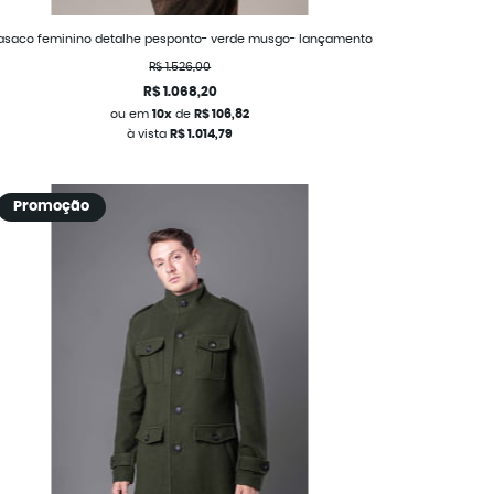
asaco feminino detalhe pesponto- verde musgo- lançamento
R$ 1.526,00
R$ 1.068,20
ou em
10x
de
R$ 106,82
à vista
R$ 1.014,79
Promoção