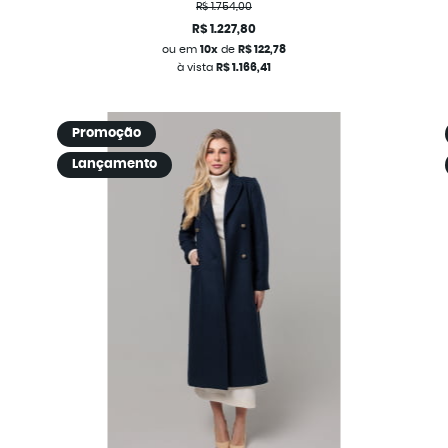
R$ 1.754,00
R$ 1.227,80
ou em
10x
de
R$ 122,78
à vista
R$ 1.166,41
Promoção
Lançamento