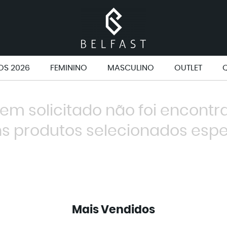
S 2026
FEMININO
MASCULINO
OUTLET
tem solicitado não foi encontr
s produtos selecionados espe
Mais Vendidos