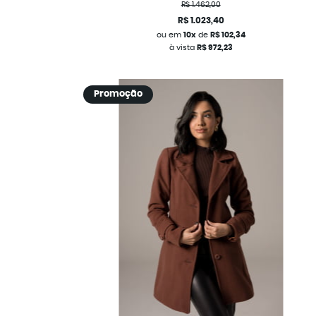
R$ 1.462,00
R$ 1.023,40
ou em
10x
de
R$ 102,34
à vista
R$ 972,23
Promoção