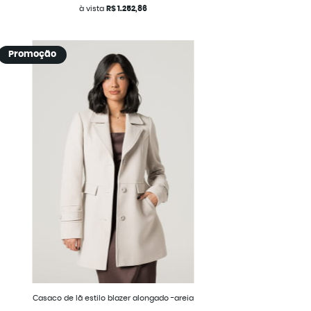
à vista
R$ 1.252,86
Promoção
Casaco de lã estilo blazer alongado -areia