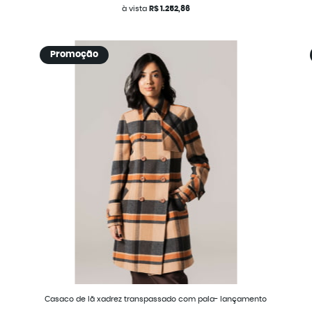
à vista
R$ 1.252,86
Promoção
Casaco de lã xadrez transpassado com pala- lançamento