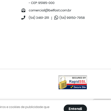
-
CEP: 95185-000
comercial@belfast.com.br
(54)
3461-2111
(54)
99150-7958
eiros e cookies de publicidade que
Entendi