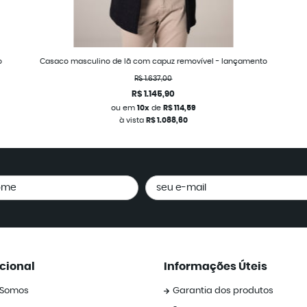
o
Casaco masculino de lã com capuz removível - lançamento
R$ 1.637,00
R$ 1.145,90
ou em
10x
de
R$ 114,59
à vista
R$ 1.088,60
ucional
Informações Úteis
Somos
Garantia dos produtos