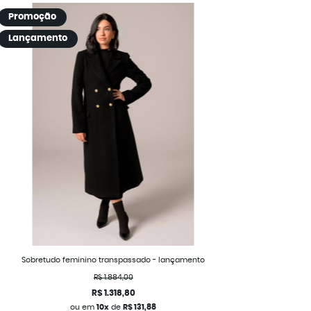
Promoção
Lançamento
Sobretudo feminino transpassado - lançamento
R$ 1.884,00
R$ 1.318,80
ou em
10x
de
R$ 131,88