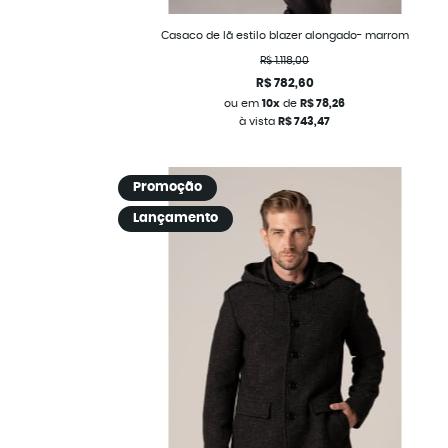
Casaco de lã estilo blazer alongado- marrom
R$ 1.118,00
R$ 782,60
ou em
10x
de
R$ 78,26
à vista
R$ 743,47
Promoção
Lançamento