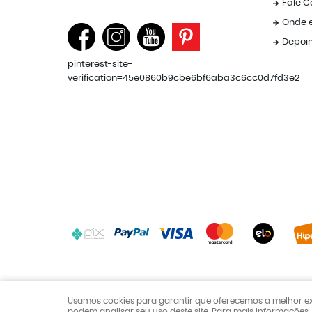
Fale 
Onde 
Depoi
pinterest-site-
verification=45e0860b9cbe6bf6aba3c6cc0d7fd3e2
Usamos cookies para garantir que oferecemos a melhor exper
podem analisar seu uso deste site. Para mais informações