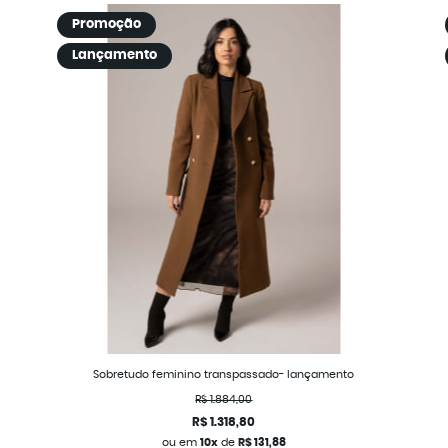
Promoção
Lançamento
Sobretudo feminino transpassado- lançamento
R$ 1.884,00
R$ 1.318,80
ou em
10x
de
R$ 131,88