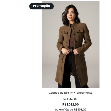
Promoção
Casaco de lã slim - lançamento
R$ 1.560,00
R$ 1.092,00
ou em
10x
de
R$ 109,20