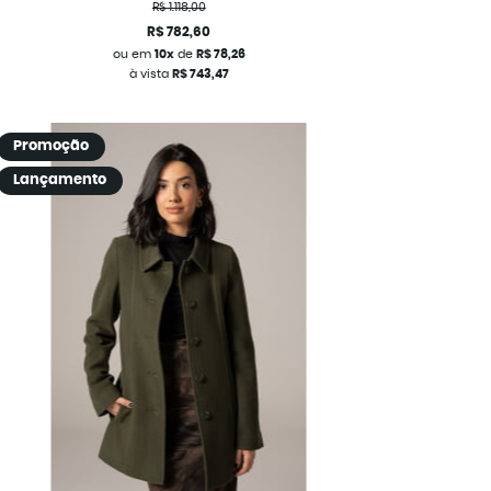
R$ 1.118,00
R$ 782,60
ou em
10x
de
R$ 78,26
à vista
R$ 743,47
Promoção
Lançamento