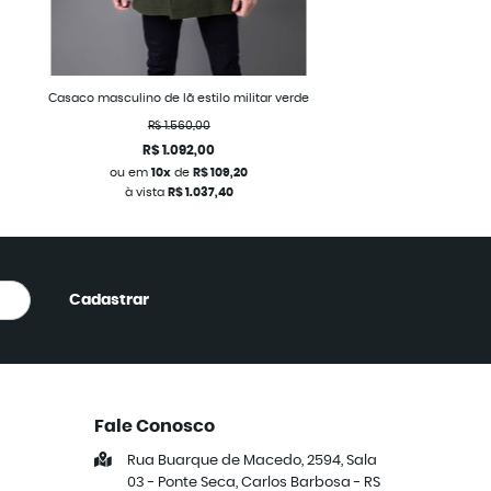
Casaco masculino de lã estilo militar verde
R$ 1.560,00
R$ 1.092,00
ou em
10x
de
R$ 109,20
à vista
R$ 1.037,40
Cadastrar
Fale Conosco
Rua Buarque de Macedo, 2594, Sala
03
-
Ponte Seca, Carlos Barbosa
-
RS