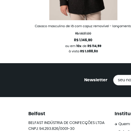
Casaco masculino de lã com capuz removível - lançament
R$ 1.637,00
R$ 1.145,90
ou em
10x
de
R$ 114,59
à vista
R$ 1.088,60
Newsletter
Belfast
Instit
BELFAST INDÚSTRIA DE CONFECÇÕES LTDA
Quem 
CNPJ: 94.293.826/0001-30