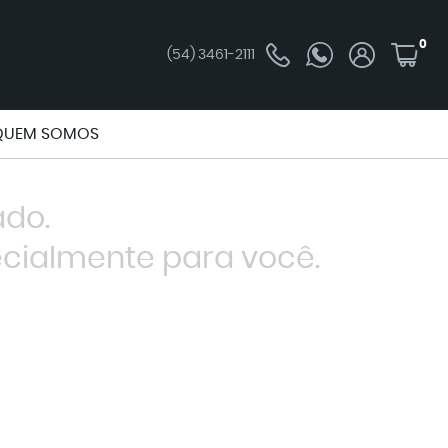
0
(54)
3461-2111
QUEM SOMOS
ado.
cialmente para você.