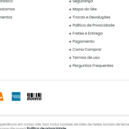
Conosco
Segurança
estamos
Mapa do Site
mentos
Trocas e Devoluções
Política de Privacidade
Fretes e Entrega
Pagamento
Como Comprar
Termos de uso
Perguntas Frequentes
iência em nosso site. Isso inclui cookies de sites de redes sociais de terc
, consulte nossa
LOJA VIRTUAL CRIADA POR
Política de privacidade
.