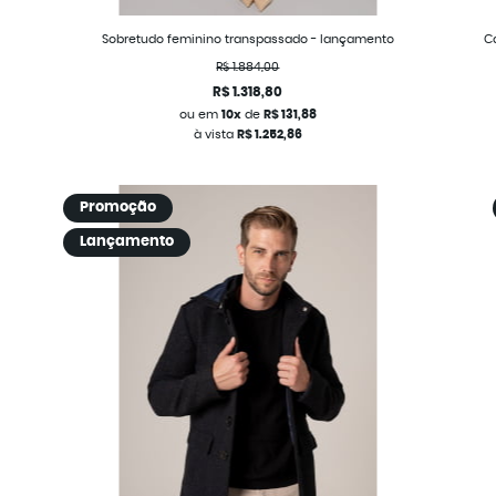
Sobretudo feminino transpassado - lançamento
C
R$ 1.884,00
R$ 1.318,80
ou em
10x
de
R$ 131,88
à vista
R$ 1.252,86
Promoção
Lançamento