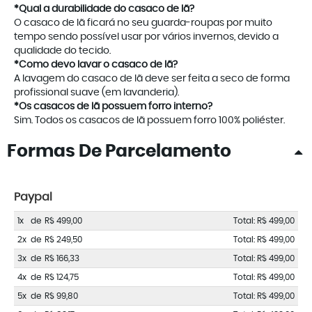
*Qual a durabilidade do casaco de lã?
O casaco de lã ficará no seu guarda-roupas por muito
tempo sendo possível usar por vários invernos, devido a
qualidade do tecido.
*Como devo lavar o casaco de lã?
A lavagem do casaco de lã deve ser feita a seco de forma
profissional suave (em lavanderia).
*Os casacos de lã possuem forro interno?
Sim. Todos os casacos de lã possuem forro 100% poliéster.
Formas De Parcelamento
Paypal
1x
de
R$ 499,00
Total: R$ 499,00
2x
de
R$ 249,50
Total: R$ 499,00
3x
de
R$ 166,33
Total: R$ 499,00
4x
de
R$ 124,75
Total: R$ 499,00
5x
de
R$ 99,80
Total: R$ 499,00