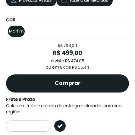
Provador Virtual
Tabela de Medidas
COR
Marfim
R$ 798,00
R$ 499,00
à vista
R$ 474,05
ou em
9x
de
R$ 55,44
Comprar
Frete e Prazo
Calcule o frete e o prazo de entrega estimados para sua
região: