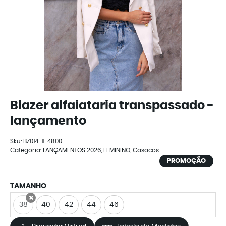
Blazer alfaiataria transpassado -
lançamento
Sku:
BZ014-11-4800
Categoria:
LANÇAMENTOS 2026
,
FEMININO
,
Casacos
PROMOÇÃO
TAMANHO
38
40
42
44
46
x