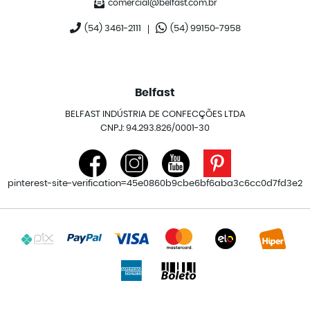
comercial@belfast.com.br
(54)
3461-2111
(54)
99150-7958
Belfast
BELFAST INDÚSTRIA DE CONFECÇÕES LTDA
CNPJ: 94.293.826/0001-30
pinterest-site-verification=45e0860b9cbe6bf6aba3c6cc0d7fd3e2