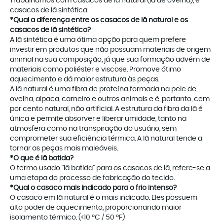
Trabalhamos com casacos de lã natural (lã de ovelha), e
casacos de lã sintética.
*Qual a diferença entre os casacos de lã natural e os
casacos de lã sintética?
A lã sintética é uma ótima opção para quem prefere
investir em produtos que não possuam materiais de origem
animal na sua composição, já que sua formação advém de
materiais como poliéster e viscose. Promove ótimo
aquecimento e dá maior estrutura às peças.
A lã natural é uma fibra de proteína formada na pele de
ovelha, alpaca, carneiro e outros animais e é, portanto, cem
por cento natural, não artificial. A estrutura da fibra da lã é
única e permite absorver e liberar umidade, tanto na
atmosfera como na transpiração do usuário, sem
comprometer sua eficiência térmica. A lã natural tende a
tornar as peças mais maleáveis.
*O que é lã batida?
O termo usado ‘’lã batida’’ para os casacos de lã, refere-se a
uma etapa do processo de fabricação do tecido.
*Qual o casaco mais indicado para o frio intenso?
O casaco em lã natural é o mais indicado. Eles possuem
alto poder de aquecimento, proporcionando maior
isolamento térmico. (<10 ºC / 50 ºF)